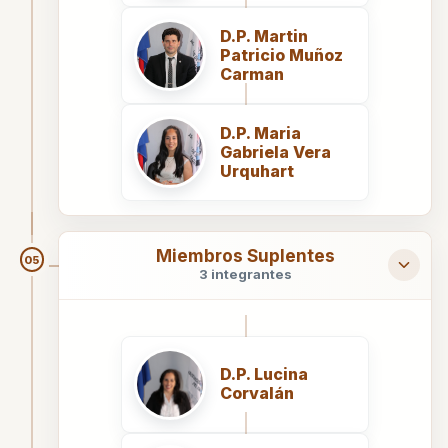
D.P. Martin
Patricio Muñoz
Carman
Aceptar cargo y solicitar copias simples
Anuario Jurídico de la Asociación de
Aceptar cargo y solicitar copias simples
Defensores Públicos del Paraguay
D.P. Maria
Revista Jurídica N° 7 - Año 2024
Gabriela Vera
30 de septiembre de 2025
Ver PDF →
Urquhart
4 de diciembre de 2025
Ver PDF →
Miembros Suplentes
05
3 integrantes
D.P. Lucina
Corvalán