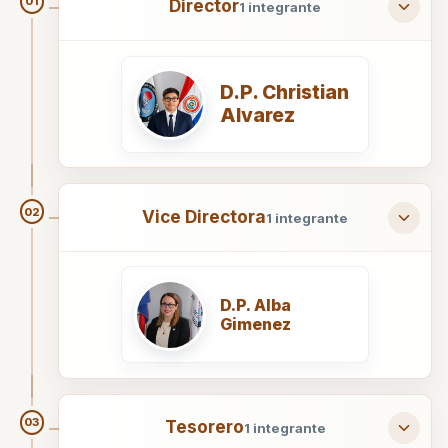
Criterio de oportunidad
01
Director
1 integrante
30 de septiembre de 2025
Ver PDF →
D.P. Christian
Alvarez
Anuario Jurídico de la Asociación de
Defensores Públicos del Paraguay
02
Revista Jurídica N° 4 - Año 2021
Vice Directora
1 integrante
Compurgamiento de pena mínima
4 de diciembre de 2025
Ver PDF →
Solicitar la libertad
D.P. Alba
30 de septiembre de 2025
Ver PDF →
Gimenez
03
Tesorero
1 integrante
Anuario Jurídico de la Asociación de